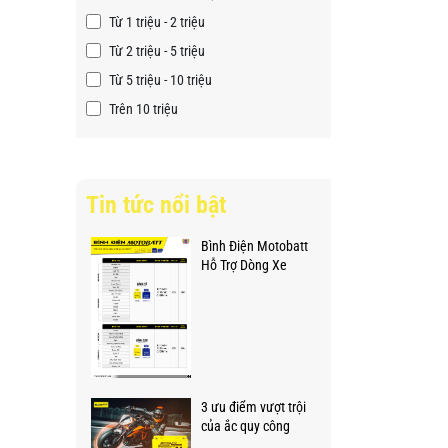
Từ 1 triệu - 2 triệu
Từ 2 triệu - 5 triệu
Từ 5 triệu - 10 triệu
Trên 10 triệu
Tin tức nổi bật
Bình Điện Motobatt
Hỗ Trợ Dòng Xe
Nào? Bảng Tra Cứu
Chi Tiết & Chuẩn
Xác cho Xe Máy
Honda, Yamaha,
Suzuki và Hơn thế
nữa
3 ưu điểm vượt trội
của ắc quy công
nghệ GEL từ