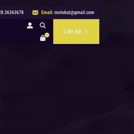
28.36363678
Email:
motobat@gmail.com
hệ
Liên hệ
0