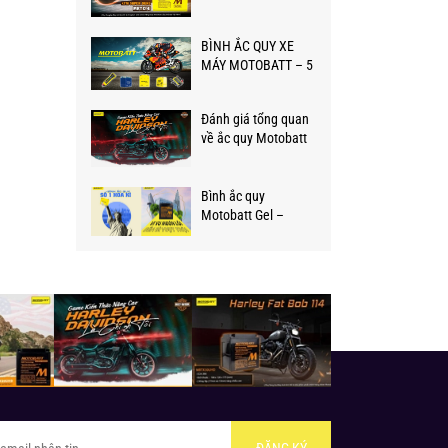
Motobatt
BÌNH ẮC QUY XE
MÁY MOTOBATT – 5
LÝ DO TẠI SAO LẠI
LỰA CHỌN
Đánh giá tổng quan
MOTOBATT ?
về ắc quy Motobatt
Quadflex cho xe
phân khối lớn
Bình ắc quy
Motobatt Gel –
thương hiệu ắc quy
số 1 tại Hoa Kỳ