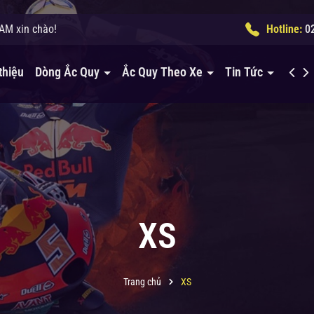
M xin chào!
Hotline:
0
thiệu
Dòng Ắc Quy
Ắc Quy Theo Xe
Tin Tức
Liên 
XS
Trang chủ
XS