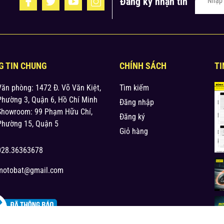
Đăng ký nhận tin
G TIN CHUNG
CHÍNH SÁCH
TI
Văn phòng: 1472 Đ. Võ Văn Kiệt,
Tìm kiếm
Phường 3, Quận 6, Hồ Chí Minh
Đăng nhập
Showroom: 99 Phạm Hữu Chí,
Đăng ký
Phường 15, Quận 5
Giỏ hàng
028.36363678
motobat@gmail.com