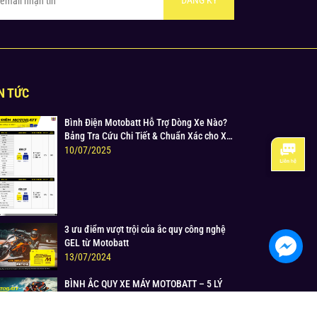
ĐĂNG KÝ
N TỨC
Bình Điện Motobatt Hỗ Trợ Dòng Xe Nào?
Bảng Tra Cứu Chi Tiết & Chuẩn Xác cho Xe
Máy Honda, Yamaha, Suzuki và Hơn thế
10/07/2025
nữa
3 ưu điểm vượt trội của ắc quy công nghệ
GEL từ Motobatt
13/07/2024
BÌNH ẮC QUY XE MÁY MOTOBATT – 5 LÝ
DO TẠI SAO LẠI LỰA CHỌN MOTOBATT ?
13/07/2024