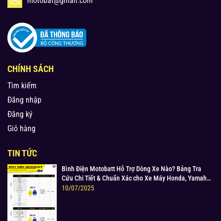
motobat@gmail.com
CHÍNH SÁCH
Tìm kiếm
Đăng nhập
Đăng ký
Giỏ hàng
TIN TỨC
Bình Điện Motobatt Hỗ Trợ Dòng Xe Nào? Bảng Tra
Cứu Chi Tiết & Chuẩn Xác cho Xe Máy Honda, Yamaha,
Suzuki và Hơn thế nữa
10/07/2025