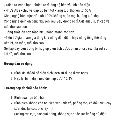
-
Cổng ra tráng bạc - chống rò rỉ tăng độ bền và tính dẫn điện
- Nhựa ABS - chịu va đập độ bền tốt - tăng tuổi thọ lên tới 50%
Công nghệ hàn mịn: Hàn tốt 100% không ngắn mạch, tăng tuổi thọ
Công nghệ gel tiên tiến: Nguyên liệu Gel, không rò rỉ Axit - hiệu suất cao và
tuổi thọ cao hơn
- Công suất lớn hơn tăng hiệu năng mạnh mẽ hơn
- Điện trở giảm làm gia tăng khả năng dẫn điện, hiệu năng tổng thể tăng
Bền bỉ, an toàn, tuổi thọ cao
Gel lấp đầy bên trong bình, giúp điện tích được phân phối đều, ít bị sụt áp
khi đề, tuổi thọ cao
Hướng dẫn sử dụng:
Bình kín khí đã có điện dịch, nên sử dụng được ngay
Nạp lại bình điện nếu điện áp dưới 12,4V
Trường hợp từ chối bảo hành:
Bình quá hạn bảo hành
Bình điện không còn nguyên vẹn (nứt vỏ, phồng rộp, có dấu hiệu cạy
sửa, đúc lại cọc, bị cháy,...)
Sạc ngược cực, sạc quá dòng, không sạc hoặc sạc không đủ điện