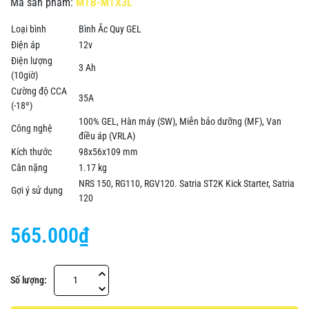
Mã sản phẩm:
MTB-MTX3L
Loại bình
Bình Ắc Quy GEL
Điện áp
12v
Điện lượng
3 Ah
(10giờ)
Cường độ CCA
35A
(-18º)
100% GEL, Hàn máy (SW), Miễn bảo dưỡng (MF), Van
Công nghệ
điều áp (VRLA)
Kích thước
98x56x109 mm
Cân nặng
1.17 kg
NRS 150, RG110, RGV120. Satria ST2K Kick Starter, Satria
Gợi ý sử dụng
120
565.000₫
Số lượng: