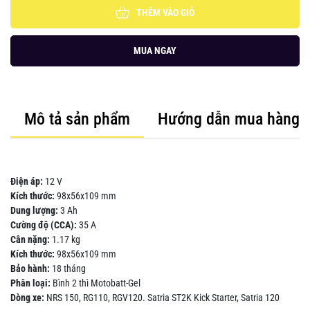
THÊM VÀO GIỎ
MUA NGAY
Mô tả sản phẩm
Hướng dẫn mua hàng
Điện áp:
12 V
Kích thước:
98x56x109 mm
Dung lượng:
3 Ah
Cường độ (CCA):
35 A
Cân nặng:
1.17 kg
Kích thước:
98x56x109 mm
Bảo hành:
18 tháng
Phân loại:
Bình 2 thì Motobatt-Gel
Dòng xe:
NRS 150, RG110, RGV120. Satria ST2K Kick Starter, Satria 120