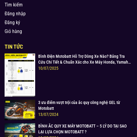
Tìm kiếm
Đăng nhập
Đăng ký
Giỏ hàng
TIN TỨC
Bình Điện Motobatt Hỗ Trợ Dòng Xe Nào? Bảng Tra
Cứu Chi Tiết & Chuẩn Xác cho Xe Máy Honda, Yamaha,
Suzuki và Hơn thế nữa
10/07/2025
3 ưu điểm vượt trội của ắc quy công nghệ GEL từ
Motobatt
13/07/2024
BÌNH ẮC QUY XE MÁY MOTOBATT – 5 LÝ DO TẠI SAO
LẠI LỰA CHỌN MOTOBATT ?