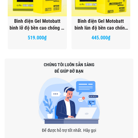
Bình điện Gel Motobatt
Bình điện Gel Motobatt
bình lỡ độ bền cao chống rò
bình lùn độ bền cao chống
bảo hành 18 tháng bình
rò bảo hành 18 tháng bình
519.000₫
445.000₫
điện vàng chính hãng
điện vàng chính hãng
CHÚNG TÔI LUÔN SẴN SÀNG
ĐỂ GIÚP ĐỠ BẠN
Để được hỗ trợ tốt nhất. Hãy gọi